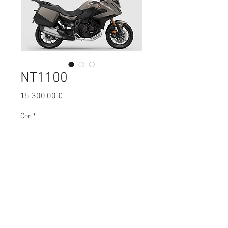
NT1100
Preço
15 300,00 €
Cor
*
Características gerais:
Cilindrada:
1084 cm³
Potência:
75Kw
Peso: 238
Kg
Consumo:
5 litros/100 km
DOCs não incluídos