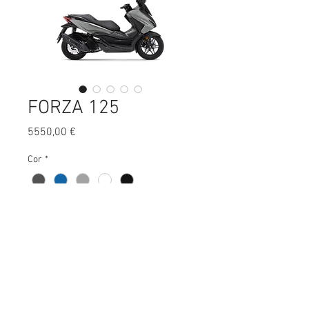
FORZA 125
Preço
5550,00 €
Cor
*
Características gerais:
Cilindrada:
125 cm³
Potência:
15 Cv
Peso:
164 Kg
Consumo:
2.4L/100Km
DOCs não incluídos